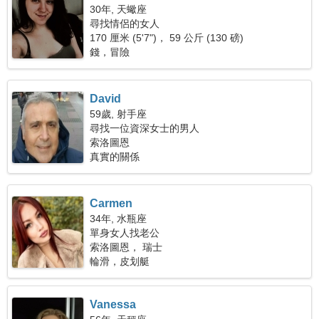
30年, 天蠍座
尋找情侶的女人
170 厘米 (5'7")， 59 公斤 (130 磅)
錢，冒險
David
59歲, 射手座
尋找一位資深女士的男人
索洛圖恩
真實的關係
Carmen
34年, 水瓶座
單身女人找老公
索洛圖恩， 瑞士
輪滑，皮划艇
Vanessa