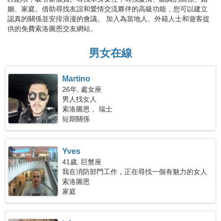
姻、家庭。借助尋找友誼和愛情交流夥伴的高級功能，您可以建立
認真的關係並安排浪漫的會議。 加入為當地人、外籍人士和遊客提
供的免費索洛圖恩交友網站。
男女在線
Martino
26年, 處女座
男人找女人
索洛圖恩， 瑞士
短期關係
Yves
41歲, 巨蟹座
我在消防部門工作，正在尋找一個有魅力的女人
索洛圖恩
家庭