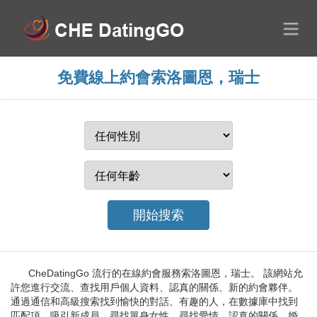
免費線上約會索洛圖恩，瑞士
CheDatingGo 流行的在線約會服務索洛圖恩，瑞士。 該網站允
許您進行交流、查找用戶個人資料、認真的關係、新的約會夥伴。
通過通信和高級搜索找到愉快的對話、有趣的人，在數據庫中找到
匹配項，吸引新成員。尋找單身女性，尋找愛情、認真的關係、婚