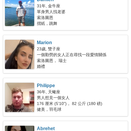
31年, 金牛座
單身男人找老婆
索洛圖恩
摺紙，跳舞
Marion
23歲, 雙子座
一個勤勞的女人正在尋找一段愛情關係
索洛圖恩， 瑞士
婚禮
Philippe
36年, 天蠍座
男人想見一個女人
176 厘米 (5'10")， 82 公斤 (180 磅)
健美，羽毛球
Abrehet