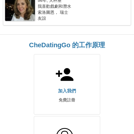
56年, 天秤座
我喜歡戲劇和潛水
索洛圖恩， 瑞士
友誼
CheDatingGo 的工作原理
加入我們
免費註冊