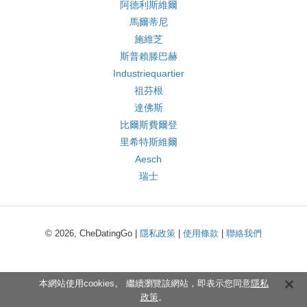
阿德利斯維爾
馬爾蒂尼
施維芝
斯普賴滕巴赫
Industriequartier
祖芬根
達佛斯
比爾斯費爾登
里希特斯維爾
Aesch
瑞士
© 2026, CheDatingGo |
隱私政策
|
使用條款
|
聯絡我們
本網站使用cookies。 繼續瀏覽該網站，即表示您同意
隱私
政策
。