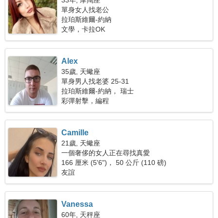
33年, 摩羯座
單身女人找老公
拉珀斯維爾-約納
文學，卡拉OK
Alex
35歲, 天蠍座
單身男人找老婆 25-31
拉珀斯維爾-約納， 瑞士
彩彈射擊，編程
Camille
21歲, 天蠍座
一個奢侈的女人正在尋找真愛
166 厘米 (5'6")， 50 公斤 (110 磅)
友誼
Vanessa
60年, 天秤座