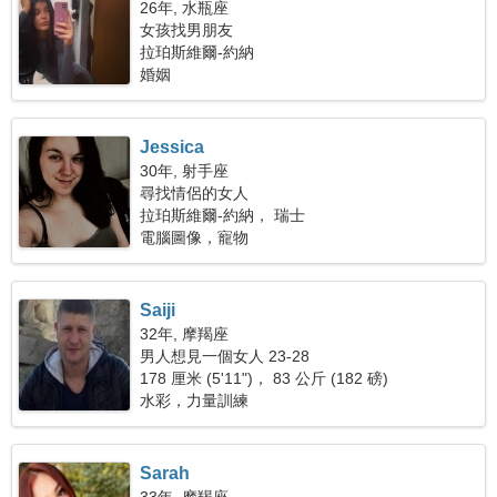
26年, 水瓶座
女孩找男朋友
拉珀斯維爾-約納
婚姻
Jessica
30年, 射手座
尋找情侶的女人
拉珀斯維爾-約納， 瑞士
電腦圖像，寵物
Saiji
32年, 摩羯座
男人想見一個女人 23-28
178 厘米 (5'11")， 83 公斤 (182 磅)
水彩，力量訓練
Sarah