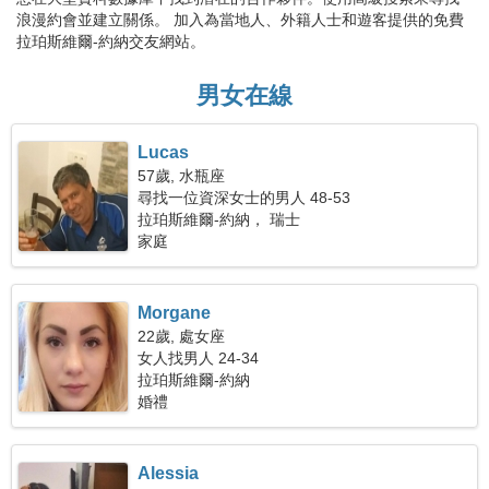
浪漫約會並建立關係。 加入為當地人、外籍人士和遊客提供的免費
拉珀斯維爾-約納交友網站。
男女在線
Lucas
57歲, 水瓶座
尋找一位資深女士的男人 48-53
拉珀斯維爾-約納， 瑞士
家庭
Morgane
22歲, 處女座
女人找男人 24-34
拉珀斯維爾-約納
婚禮
Alessia