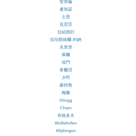
聖加倫
盧加諾
土恩
克尼茨
拉紹德封
拉珀斯維爾-約納
夫里堡
庫爾
埃門
韋爾涅
夕昂
蒙特魯
梅蘭
Höngg
Cham
布格多夫
Wollishofen
Wipkingen